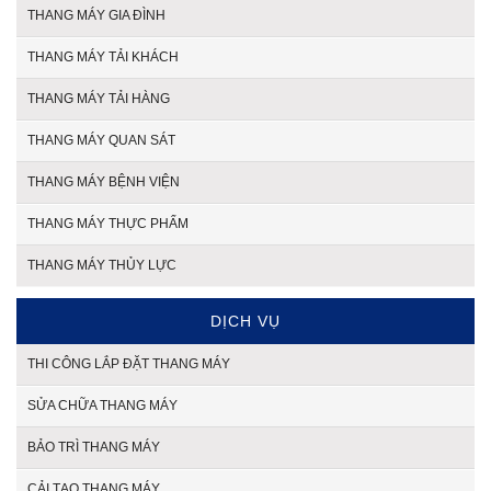
THANG MÁY GIA ĐÌNH
THANG MÁY TẢI KHÁCH
THANG MÁY TẢI HÀNG
THANG MÁY QUAN SÁT
THANG MÁY BỆNH VIỆN
THANG MÁY THỰC PHẨM
THANG MÁY THỦY LỰC
DỊCH VỤ
THI CÔNG LẮP ĐẶT THANG MÁY
SỬA CHỮA THANG MÁY
BẢO TRÌ THANG MÁY
CẢI TẠO THANG MÁY