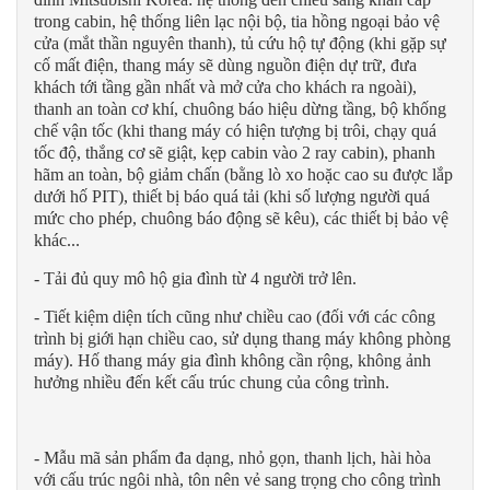
trong cabin, hệ thống liên lạc nội bộ, tia hồng ngoại bảo vệ
cửa (mắt thần nguyên thanh), tủ cứu hộ tự động (khi gặp sự
cố mất điện, thang máy sẽ dùng nguồn điện dự trữ, đưa
khách tới tầng gần nhất và mở cửa cho khách ra ngoài),
thanh an toàn cơ khí, chuông báo hiệu dừng tầng, bộ khống
chế vận tốc (khi thang máy có hiện tượng bị trôi, chạy quá
tốc độ, thắng cơ sẽ giật, kẹp cabin vào 2 ray cabin), phanh
hãm an toàn, bộ giảm chấn (bằng lò xo hoặc cao su được lắp
dưới hố PIT), thiết bị báo quá tải (khi số lượng người quá
mức cho phép, chuông báo động sẽ kêu), các thiết bị bảo vệ
khác...
- Tải đủ quy mô hộ gia đình từ 4 người trở lên.
- Tiết kiệm diện tích cũng như chiều cao (đối với các công
trình bị giới hạn chiều cao, sử dụng thang máy không phòng
máy). Hố thang máy gia đình không cần rộng, không ảnh
hưởng nhiều đến kết cấu trúc chung của công trình.
- Mẫu mã sản phẩm đa dạng, nhỏ gọn, thanh lịch, hài hòa
với cấu trúc ngôi nhà, tôn nên vẻ sang trọng cho công trình