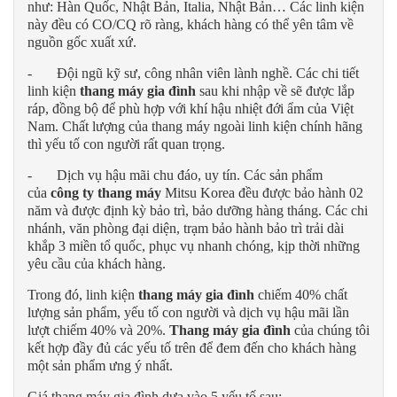
như: Hàn Quốc, Nhật Bản, Italia, Nhật Bản… Các linh kiện
này đều có CO/CQ rõ ràng, khách hàng có thể yên tâm về
nguồn gốc xuất xứ.
- Đội ngũ kỹ sư, công nhân viên lành nghề. Các chi tiết
linh kiện
thang máy gia đình
sau khi nhập về sẽ được lắp
ráp, đồng bộ để phù hợp với khí hậu nhiệt đới ẩm của Việt
Nam. Chất lượng của thang máy ngoài linh kiện chính hãng
thì yếu tố con người rất quan trọng.
- Dịch vụ hậu mãi chu đáo, uy tín. Các sản phẩm
của
công ty thang máy
Mitsu Korea đều được bảo hành 02
năm và được định kỳ bảo trì, bảo dưỡng hàng tháng. Các chi
nhánh, văn phòng đại diện, trạm bảo hành bảo trì trải dài
khắp 3 miền tổ quốc, phục vụ nhanh chóng, kịp thời những
yêu cầu của khách hàng.
Trong đó, linh kiện
thang máy gia đình
chiếm 40% chất
lượng sản phẩm, yếu tố con người và dịch vụ hậu mãi lần
lượt chiếm 40% và 20%.
Thang máy gia đình
của chúng tôi
kết hợp đầy đủ các yếu tố trên để đem đến cho khách hàng
một sản phẩm ưng ý nhất.
Giá thang máy gia đình dựa vào 5 yếu tố sau: