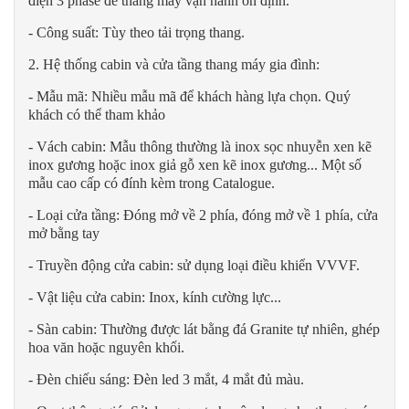
điện 3 phase để thang máy vận hành ổn định.
- Công suất: Tùy theo tải trọng thang.
2. Hệ thống cabin và cửa tầng thang máy gia đình:
- Mẫu mã: Nhiều mẫu mã để khách hàng lựa chọn. Quý
khách có thể tham khảo
- Vách cabin: Mẫu thông thường là inox sọc nhuyễn xen kẽ
inox gương hoặc inox giả gỗ xen kẽ inox gương... Một số
mẫu cao cấp có đính kèm trong Catalogue.
- Loại cửa tầng: Đóng mở về 2 phía, đóng mở về 1 phía, cửa
mở bằng tay
- Truyền động cửa cabin: sử dụng loại điều khiển VVVF.
- Vật liệu cửa cabin: Inox, kính cường lực...
- Sàn cabin: Thường được lát bằng đá Granite tự nhiên, ghép
hoa văn hoặc nguyên khối.
- Đèn chiếu sáng: Đèn led 3 mắt, 4 mắt đủ màu.