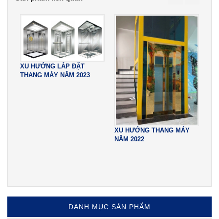
XU HƯỚNG LẮP ĐẶT
THANG MÁY NĂM 2023
TH
XU HƯỚNG THANG MÁY
TH
NĂM 2022
TR
DANH MỤC SẢN PHẨM