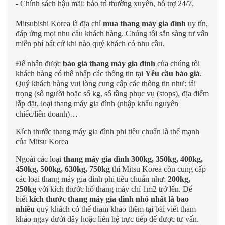
- Chính sách hậu mãi: bảo trì thường xuyên, hỗ trợ 24/7.
Mitsubishi Korea là địa chỉ
mua thang máy gia đình
uy tín,
đáp ứng mọi nhu cầu khách hàng. Chúng tôi sẵn sàng tư vấn
miễn phí bất cứ khi nào quý khách có nhu cầu.
Để nhận được
báo giá thang máy gia đình
của chúng tôi
khách hàng có thể nhập các thông tin tại
Yêu cầu báo giá
.
Quý khách hàng vui lòng cung cấp các thông tin như: tải
trọng (số người hoặc số kg, số tầng phục vụ (stops), địa điểm
lắp đặt, loại thang máy gia đình (nhập khẩu nguyên
chiếc/liên doanh)…
Kích thước thang máy gia đình phi tiêu chuẩn là thế mạnh
của Mitsu Korea
Ngoài các loại
thang máy gia đình 300kg, 350kg, 400kg,
450kg, 500kg, 630kg, 750kg
thì Mitsu Korea còn cung cấp
các loại thang máy gia đình phi tiêu chuẩn như:
200kg,
250kg
với kích thước hố thang máy chỉ 1m2 trở lên. Để
biết
kích thước thang máy gia đình nhỏ nhất là bao
nhiêu
quý khách có thể tham khảo thêm tại bài viết tham
khảo ngay dưới đây hoặc liên hệ trực tiếp để được tư vấn.