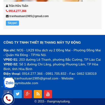
Trần Hữu Tuân
0914.277.366
tranhuutuan1985@gmail.com
Skype!
CÔNG TY TNHH THIẾT BỊ THANG MÁY TỰ ĐỘNG
Địa chỉ:
NO5 - LK29 Khu dịch vụ 2 Đồng Mai - Phường Đồng Mai
- Quận Hà Đông - TP.Hà Nội.
VPĐD 01:
203 đường Lê Thanh, phường Bắc Cường, TP Lào Cai
VPĐD 02:
Số 1 đường Chi Lăng, phường Phương Lâm, TP Hòa
Bình, tỉnh Hòa Bình
Điện thoại:
0914.277.366 - 0981.705.832 - Fax: 0462 538319
Email:
tranhuutuan1985@gmail.com - Website:
thangmaymitsutde.com
© 2015 - thangmaytudong.