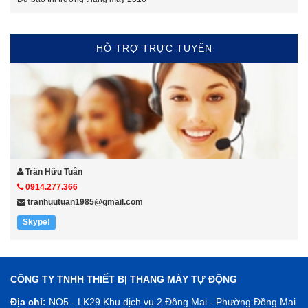
HỖ TRỢ TRỰC TUYẾN
Trần Hữu Tuân
0914.277.366
tranhuutuan1985@gmail.com
Skype!
CÔNG TY TNHH THIẾT BỊ THANG MÁY TỰ ĐỘNG
Địa chỉ:
NO5 - LK29 Khu dịch vụ 2 Đồng Mai - Phường Đồng Mai