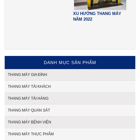
TH
XU HƯỚNG THANG MÁY
TH
NĂM 2022
TR
DANH MỤC SẢN PHẨM
THANG MÁY GIA ĐÌNH
THANG MÁY TẢI KHÁCH
THANG MÁY TẢI HÀNG
THANG MÁY QUAN SÁT
THANG MÁY BỆNH VIỆN
THANG MÁY THỰC PHẨM