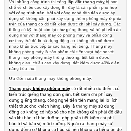
Với những công trình thi công
lắp đặt thang má
y
bị hạn
chế về chiều cao xây dựng thì đây là sản phẩm phù hợp
với công trình trên, bởi với công nghệ tiên tiến được áp
dụng sẽ không cần phải xây dựng thêm phòng máy ở phía
trên của thang do đó tiết kiệm được chi phí xây dựng. Các
thông số kỹ thuật còn lại như giếng thang và hố pít vẫn áp
dụng như với
thang máy có phòng máy và phần động
cơ thay thế đó là sử dụng động cơ không hộp số được
nhập khẩu trực tiếp từ các hãng nổi tiếng. Thang máy
không phòng máy là sản phẩm cải tiến vượt bậc so với
thang máy phòng máy thông thường, tiết kiệm được
không gian, chiều cao xây dựng, tiết kiệm được 40% điện
năng tiêu thụ.
Ưu điểm của thang máy không phòng máy:
Thang máy
không phòng máy
có rất nhiều ưu điểm: có
kiến trúc giếng thang đơn giản, tiết kiệm chi phí xây
dựng giếng thang, công nghệ tiên tiến mang lại lợi ích
thiết thực cho khách hàng. Đây là
thang máy
sử dụng
động cơ không có hộp số cho nên không cần phải đổ dầu
vào khi bảo trì bảo dưỡng, góp phần tiết kiệm chi phí
bảo trì và bảo vệ môi trường. Ngoài ra thang máy sử
dụng động cơ không có hộp số nên không có tiếng ồn do