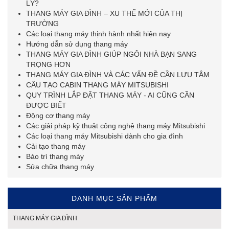
LÝ?
THANG MÁY GIA ĐÌNH – XU THẾ MỚI CỦA THỊ
TRƯỜNG
Các loại thang máy thịnh hành nhất hiện nay
Hướng dẫn sử dụng thang máy
THANG MÁY GIA ĐÌNH GIÚP NGÔI NHÀ BẠN SANG
TRỌNG HƠN
THANG MÁY GIA ĐÌNH VÀ CÁC VẤN ĐỀ CẦN LƯU TÂM
CẤU TẠO CABIN THANG MÁY MITSUBISHI
QUY TRÌNH LẮP ĐẶT THANG MÁY - AI CŨNG CẦN
ĐƯỢC BIẾT
Động cơ thang máy
Các giải pháp kỹ thuật công nghệ thang máy Mitsubishi
Các loại thang máy Mitsubishi dành cho gia đình
Cải tạo thang máy
Bảo trì thang máy
Sửa chữa thang máy
DANH MỤC SẢN PHẨM
THANG MÁY GIA ĐÌNH