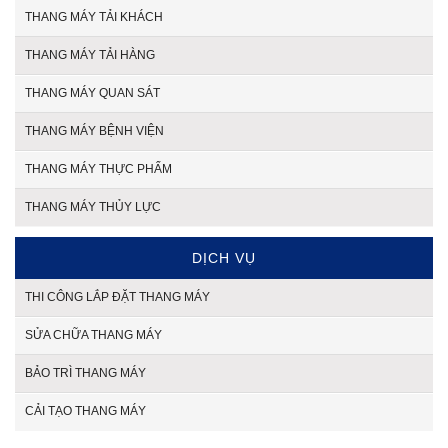
THANG MÁY TẢI KHÁCH
THANG MÁY TẢI HÀNG
THANG MÁY QUAN SÁT
THANG MÁY BỆNH VIỆN
THANG MÁY THỰC PHẨM
THANG MÁY THỦY LỰC
DỊCH VỤ
THI CÔNG LẮP ĐẶT THANG MÁY
SỬA CHỮA THANG MÁY
BẢO TRÌ THANG MÁY
CẢI TẠO THANG MÁY