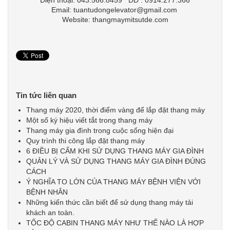
Điện thoại: 043.566.8459 DĐ : 0914.277.366
Email: tuantudongelevator@gmail.com
Website: thangmaymitsutde.com
Tin tức liên quan
Thang máy 2020, thời điểm vàng để lắp đặt thang máy
Một số ký hiệu viết tắt trong thang máy
Thang máy gia đình trong cuộc sống hiện đại
Quy trình thi công lắp đặt thang máy
6 ĐIỀU BỊ CẤM KHI SỬ DỤNG THANG MÁY GIA ĐÌNH
QUẢN LÝ VÀ SỬ DỤNG THANG MÁY GIA ĐÌNH ĐÚNG
CÁCH
Ý NGHĨA TO LỚN CỦA THANG MÁY BỆNH VIỆN VỚI
BỆNH NHÂN
Những kiến thức cần biết để sử dụng thang máy tải
khách an toàn.
TỐC ĐỘ CABIN THANG MÁY NHƯ THẾ NÀO LÀ HỢP