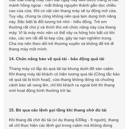
mành hồng ngoại - mắt thâng nguyên thành gắn dọc chiều
cao của cửa. Khi có vật cản thang máy sẽ tự động mở cửa.
Tuy vậy, chúng ta cũng không nên quá lạm dụng tính năng
này. Đặc biệt là đối tượng trẻ nhỏ - hiếu động. Trẻ em
thường rất chú ý và thích thú với chức năng này của thang
máy. Vì là máy móc nên có thể xảy ra hỏng hóc bất cứ khi
nào, các em rất dễ bị kẹp cửa, gây tai nạn nghiêm trọng.
Cha mẹ nên theo dõi trẻ thương xuyên và không để trẻ đi
thang máy một mình.
14. Chức năng bảo vệ quá tải - báo động quá tải
Thang máy có lắp dù quá tải tại khung dưới đỡ sàn cabin.
Khi thang máy tải khách có hiện tượng quá tải (Công tắc bảo
vệ quá tải bị kích hoạt), cửa thang không đóng và chuông
cảnh báo sẽ vang lên, chỉ khi khách ra ngoài bớt thì thang
mới hoạt động bình thường trở lại.
15. Bỏ qua các lệnh gọi tầng khi thang chở đủ tải
Khi thang đã chở đủ tải (ví dụ thang 630kg - 9 người), thang
sẽ chỉ thực hiện các lệnh gọi trong cabin mà không dừng