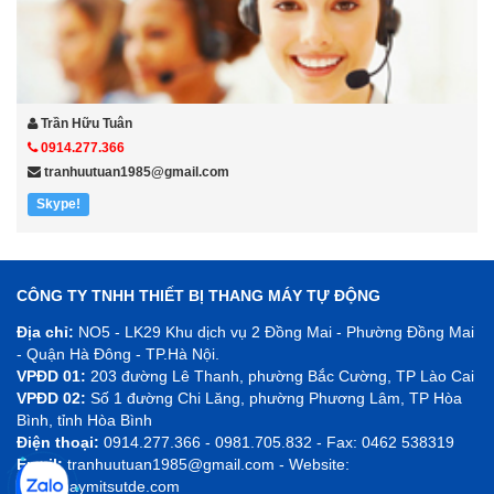
Trần Hữu Tuân
0914.277.366
tranhuutuan1985@gmail.com
Skype!
CÔNG TY TNHH THIẾT BỊ THANG MÁY TỰ ĐỘNG
Địa chỉ:
NO5 - LK29 Khu dịch vụ 2 Đồng Mai - Phường Đồng Mai
- Quận Hà Đông - TP.Hà Nội.
VPĐD 01:
203 đường Lê Thanh, phường Bắc Cường, TP Lào Cai
VPĐD 02:
Số 1 đường Chi Lăng, phường Phương Lâm, TP Hòa
Bình, tỉnh Hòa Bình
Điện thoại:
0914.277.366 - 0981.705.832 - Fax: 0462 538319
Email:
tranhuutuan1985@gmail.com - Website:
thangmaymitsutde.com