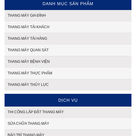
DANH MỤC SẢN PHẨM
THANG MÁY GIA ĐÌNH
THANG MÁY TẢI KHÁCH
THANG MÁY TẢI HÀNG
THANG MÁY QUAN SÁT
THANG MÁY BỆNH VIỆN
THANG MÁY THỰC PHẨM
THANG MÁY THỦY LỰC
DỊCH VỤ
THI CÔNG LẮP ĐẶT THANG MÁY
SỬA CHỮA THANG MÁY
BẢO TRÌ THANG MÁY