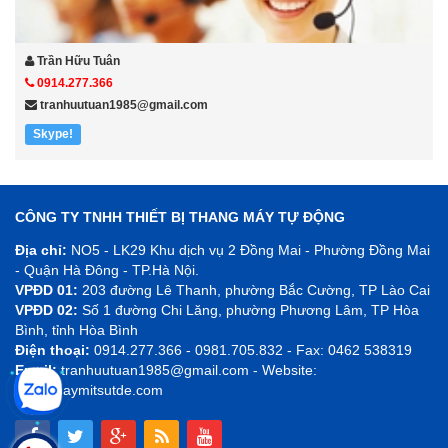
Trần Hữu Tuân
0914.277.366
tranhuutuan1985@gmail.com
Skype!
CÔNG TY TNHH THIẾT BỊ THANG MÁY TỰ ĐỘNG
Địa chỉ:
NO5 - LK29 Khu dịch vụ 2 Đồng Mai - Phường Đồng Mai
- Quận Hà Đông - TP.Hà Nội.
VPĐD 01:
203 đường Lê Thanh, phường Bắc Cường, TP Lào Cai
VPĐD 02:
Số 1 đường Chi Lăng, phường Phương Lâm, TP Hòa
Bình, tỉnh Hòa Bình
Điện thoại:
0914.277.366 - 0981.705.832 - Fax: 0462 538319
Email:
tranhuutuan1985@gmail.com - Website:
thangmaymitsutde.com