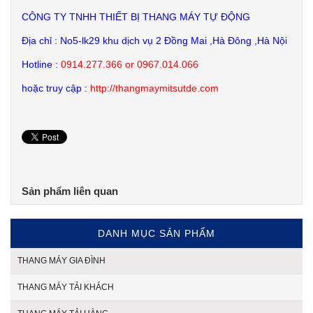
CÔNG TY TNHH THIẾT BỊ THANG MÁY TỰ ĐỘNG
Địa chỉ : No5-lk29 khu dịch vụ 2 Đồng Mai ,Hà Đông ,Hà Nội
Hotline :
0914.277.366 or 0967.014.066
hoặc truy cập :
http://thangmaymitsutde.com
Sản phẩm liên quan
DANH MỤC SẢN PHẨM
THANG MÁY GIA ĐÌNH
THANG MÁY TẢI KHÁCH