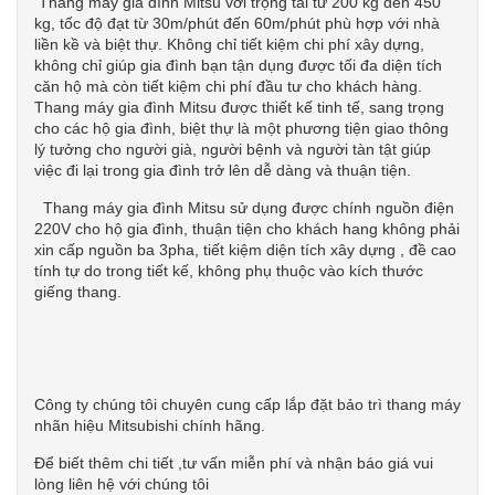
Thang máy gia đình Mitsu với trọng tải từ 200 kg đến 450
kg, tốc độ đạt từ 30m/phút đến 60m/phút phù hợp với nhà
liền kề và biệt thự. Không chỉ tiết kiệm chi phí xây dựng,
không chỉ giúp gia đình bạn tận dụng được tối đa diện tích
căn hộ mà còn tiết kiệm chi phí đầu tư cho khách hàng.
Thang máy gia đình Mitsu được thiết kế tinh tế, sang trọng
cho các hộ gia đình, biệt thự là một phương tiện giao thông
lý tưởng cho người già, người bệnh và người tàn tật giúp
việc đi lại trong gia đình trở lên dễ dàng và thuận tiện.
Thang máy gia đình Mitsu sử dụng được chính nguồn điện
220V cho hộ gia đình, thuận tiện cho khách hang không phải
xin cấp nguồn ba 3pha, tiết kiệm diện tích xây dựng , đề cao
tính tự do trong tiết kế, không phụ thuộc vào kích thước
giếng thang.
Công ty chúng tôi chuyên cung cấp lắp đặt bảo trì thang máy
nhãn hiệu Mitsubishi chính hãng.
Để biết thêm chi tiết ,tư vấn miễn phí và nhận báo giá vui
lòng liên hệ với chúng tôi