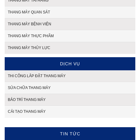
THANG MÁY TẢI HÀNG
THANG MÁY QUAN SÁT
THANG MÁY BỆNH VIỆN
THANG MÁY THỰC PHẨM
THANG MÁY THỦY LỰC
DỊCH VỤ
THI CÔNG LẮP ĐẶT THANG MÁY
SỬA CHỮA THANG MÁY
BẢO TRÌ THANG MÁY
CẢI TẠO THANG MÁY
TIN TỨC