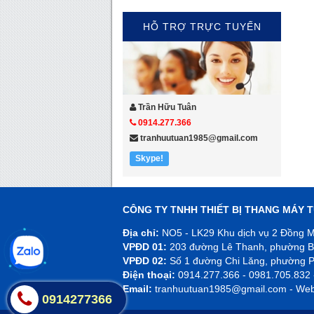
HỖ TRỢ TRỰC TUYẾN
Trần Hữu Tuân
0914.277.366
tranhuutuan1985@gmail.com
Skype!
CÔNG TY TNHH THIẾT BỊ THANG MÁY 
Địa chỉ:
NO5 - LK29 Khu dịch vụ 2 Đồng M
VPĐD 01:
203 đường Lê Thanh, phường B
VPĐD 02:
Số 1 đường Chi Lăng, phường P
Điện thoại:
0914.277.366 - 0981.705.832 
Email:
tranhuutuan1985@gmail.com - Web
0914277366